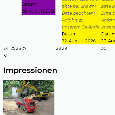
Datum :
bitte bei uns an!
bitte 
20. August 2026
Bitte beachten!
Bitte 
Anfahrt zu
Anfahr
unserem Gelände!
unser
Datum :
Datum
22. August 2026
23. Au
24
25
26
27
28
29
30
31
Impressionen