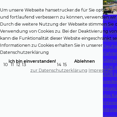
Um unsere Webseite hansetrucker.de für Sie optimal z
und fortlaufend verbessern zu können, verwenden wir 
Fahren
Durch die weitere Nutzung der Webseite stimmen Sie 
10:00
Verwendung von Cookies zu. Bei der Deaktivierung von
Verein
kann die Funktionalität dieser Website eingeschränkt se
Breme
Informationen zu Cookies erhalten Sie in unserer
Deuts
Datenschutzerklärung
Fahre
Gäste
ich bin einverstanden!
Ablehnen
10
11
12
13
14
15
2026 A
zur Datenschutzerklärung
Impressum
2026 b
wieder
Möglic
das fü
Intere
Mitgli
Verein