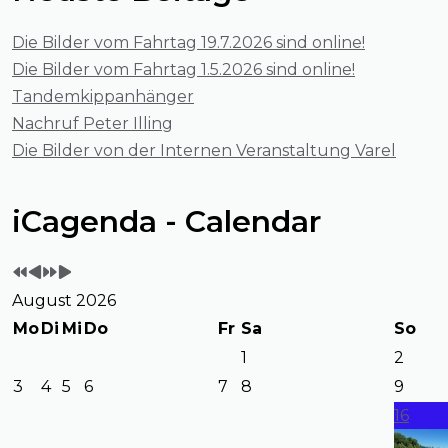
Die Bilder vom Fahrtag 19.7.2026 sind online!
Die Bilder vom Fahrtag 1.5.2026 sind online!
Tandemkippanhänger
Nachruf Peter Illing
Die Bilder von der Internen Veranstaltung Varel
Vorheriges
Vorheriger
Nächstes
Nächstes
iCagenda - Calendar
Jahr
Monat
Jahr
Monat
August 2026
Mo
Di
Mi
Do
Fr
Sa
So
1
2
3
4
5
6
7
8
9
16