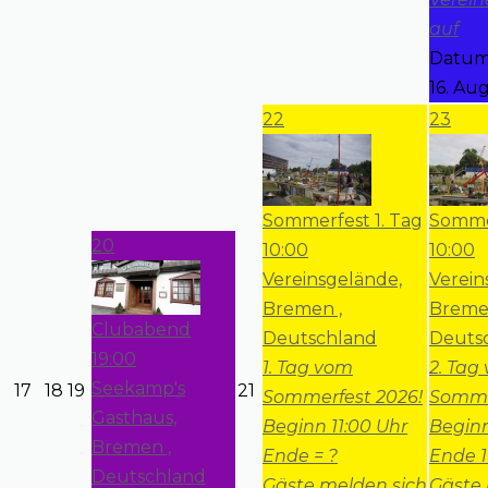
auf
Datum
16. Au
22
23
Sommerfest 1. Tag
Sommer
20
10:00
10:00
Vereinsgelände,
Verein
Bremen ,
Breme
Clubabend
Deutschland
Deuts
19:00
1. Tag vom
2. Tag
Seekamp's
17
18
19
21
Sommerfest 2026!
Somme
Gasthaus,
Beginn 11:00 Uhr
Beginn
Bremen ,
Ende = ?
Ende 1
Deutschland
Gäste melden sich
Gäste 