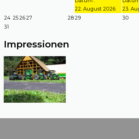
Datum :
Datum
22. August 2026
23. Au
24
25
26
27
28
29
30
31
Impressionen