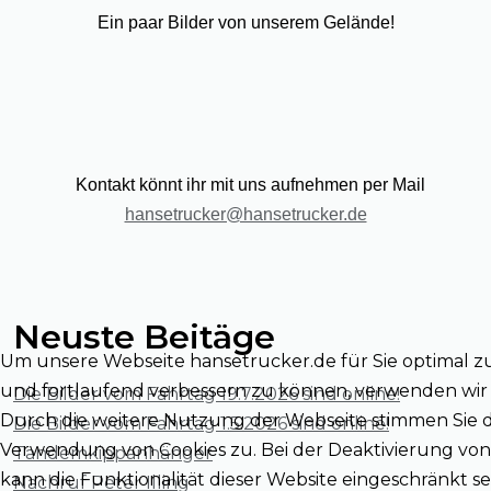
Ein paar Bilder von unserem Gelände!
Kontakt könnt ihr mit uns aufnehmen per Mail
hansetrucker@hansetrucker.de
Neuste Beitäge
Um unsere Webseite hansetrucker.de für Sie optimal z
und fortlaufend verbessern zu können, verwenden wir 
Die Bilder vom Fahrtag 19.7.2026 sind online!
Durch die weitere Nutzung der Webseite stimmen Sie 
Die Bilder vom Fahrtag 1.5.2026 sind online!
Verwendung von Cookies zu. Bei der Deaktivierung von
Tandemkippanhänger
kann die Funktionalität dieser Website eingeschränkt se
Nachruf Peter Illing