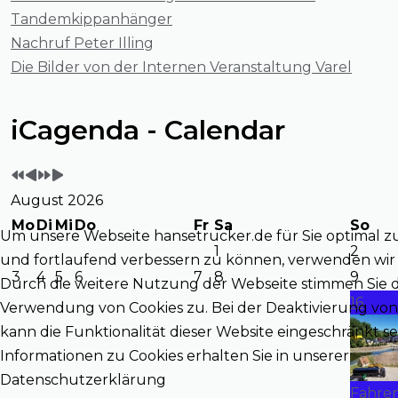
Tandemkippanhänger
Nachruf Peter Illing
Die Bilder von der Internen Veranstaltung Varel
Vorheriges
Vorheriger
Nächstes
Nächstes
iCagenda - Calendar
Jahr
Monat
Jahr
Monat
August 2026
Mo
Di
Mi
Do
Fr
Sa
So
Um unsere Webseite hansetrucker.de für Sie optimal z
1
2
und fortlaufend verbessern zu können, verwenden wir 
3
4
5
6
7
8
9
Durch die weitere Nutzung der Webseite stimmen Sie 
16
Verwendung von Cookies zu. Bei der Deaktivierung von
kann die Funktionalität dieser Website eingeschränkt se
Informationen zu Cookies erhalten Sie in unserer
Datenschutzerklärung
Fahren