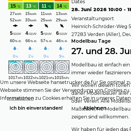
Dates
28. Juni 2026
10:00
-
1
Veranstaltungsort
Heinrich-Schröder-Weg 5
27283 Verden (Aller), De
Modellbau Tage
27. und 28. Ju
Modellbau ist einfach ein
immer wieder faszinieren
Um unsere Webseite hansetrucker.de für Sie optimal z
Wir wollen diesem tolle
Webseite stimmen Sie der Verwendung von Cookies zu. B
daher Modellbauer aller A
Informationen zu Cookies erhalten Sie in unserer Dat
meteoblue
oder Verein. Alle Modell
ich bin einverstanden!
Ablehnen
Maßstäbe, RC-Modellbau, K
zeigen sind willkommen.
Wir haben für jeden das