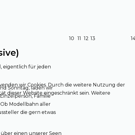
10
11
12
13
1
sive)
, eigentlich für jeden
wenden wir Cookies. Durch die weitere Nutzung der
nd Sonntag, laden wir
ät dieser Website eingeschränkt sein. Weitere
 Einzelperson, Familie
 Ob Modellbahn aller
ssteller die gern etwas
 über einen unserer Seen