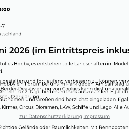
8:00
-7
utschland
ni 2026 (im Eintrittspreis inklu
 tolles Hobby, es entstehen tolle Landschaften im Modell
d.
u gestalten und fortlaufend verbessern zu können, ver
n Hobby ein Forum bei uns im Park geben. Am Samstag u
ei der Deaktivierung von Cookies kann die Funktionalit
rt ein, für 2 Tage bei uns im Park auszustellen. Egal ob
enschutzerklärung
bauthemen und Größen sind herzlichst eingeladen. Egal
irmes, Circus, Dioramen, LKW, Schiffe und Lego. Alle Au
zur Datenschutzerklärung
Impressum
 Richtige Gelände oder Räumlichkeiten. Mit Rennbooten