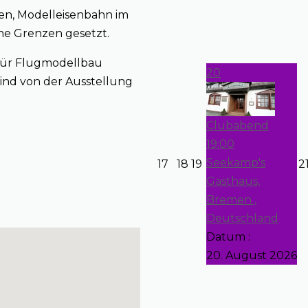
en, Modelleisenbahn im
ine Grenzen gesetzt.
 für Flugmodellbau
20
sind von der Ausstellung
Clubabend
19:00
Seekamp's
17
18
19
2
Gasthaus,
Bremen ,
Deutschland
Datum :
20. August 2026