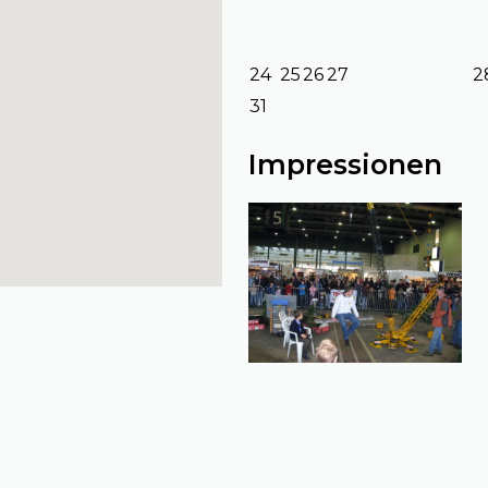
24
25
26
27
2
31
Impressionen