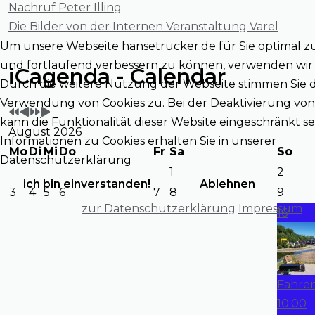
Nachruf Peter Illing
Die Bilder von der Internen Veranstaltung Varel
Um unsere Webseite hansetrucker.de für Sie optimal z
Vorheriges
Vorheriger
Nächstes
Nächstes
und fortlaufend verbessern zu können, verwenden wir 
iCagenda - Calendar
Jahr
Monat
Jahr
Monat
Durch die weitere Nutzung der Webseite stimmen Sie 
Verwendung von Cookies zu. Bei der Deaktivierung von
kann die Funktionalität dieser Website eingeschränkt se
August 2026
Informationen zu Cookies erhalten Sie in unserer
Mo
Di
Mi
Do
Fr
Sa
So
Datenschutzerklärung
1
2
ich bin einverstanden!
Ablehnen
3
4
5
6
7
8
9
zur Datenschutzerklärung
Impressum
16
Fahren
10:00