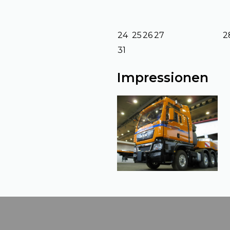
24
25
26
27
2
31
Impressionen