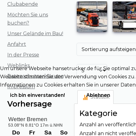
Clubabende
Möchten Sie uns
buchen?
Unser Gelände im Bau!
Anfahrt
In der Presse
Weblinks
Um unsere Webseite hansetrucker.de für Sie optimal z
Datenschutzerklärung
Webseite stimmen Sie der Verwendung von Cookies zu. B
Informationen zu Cookies erhalten Sie in unserer Dat
Impressum
ich bin einverstanden!
Ablehnen
Statistik
Vorhersage
Kategorie
Anzahl an veröffentlich
Anzahl an nicht veröffe