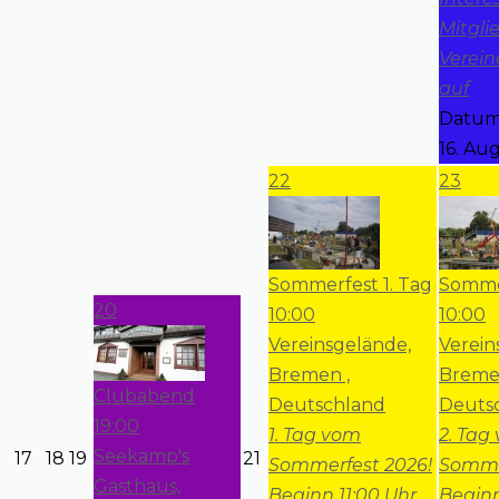
Mitgli
Verein
auf
Datum
16. Au
22
23
Sommerfest 1. Tag
Sommer
20
10:00
10:00
Vereinsgelände,
Verein
Bremen ,
Breme
Clubabend
Deutschland
Deuts
19:00
1. Tag vom
2. Tag
Seekamp's
17
18
19
21
Sommerfest 2026!
Somme
Gasthaus,
Beginn 11:00 Uhr
Beginn