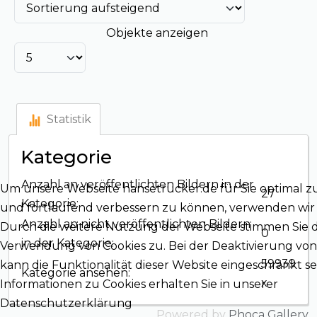
Objekte anzeigen
Statistik
Kategorie
Anzahl an veröffentlichten Bildern in der
Um unsere Webseite hansetrucker.de für Sie optimal z
27
Kategorie:
und fortlaufend verbessern zu können, verwenden wir 
Anzahl an nicht veröffentlichten Bildern
Durch die weitere Nutzung der Webseite stimmen Sie 
0
in der Kategorie:
Verwendung von Cookies zu. Bei der Deaktivierung von
59939
kann die Funktionalität dieser Website eingeschränkt se
Kategorie ansehen:
x
Informationen zu Cookies erhalten Sie in unserer
Datenschutzerklärung
Powered by
Phoca Gallery