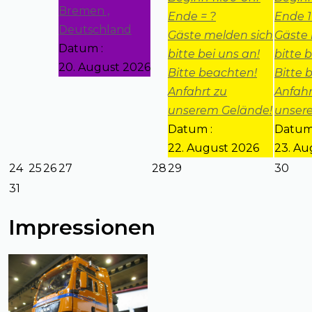
Bremen ,
Ende = ?
Ende 1
Deutschland
Gäste melden sich
Gäste 
Datum :
bitte bei uns an!
bitte 
20. August 2026
Bitte beachten!
Bitte 
Anfahrt zu
Anfahr
unserem Gelände!
unser
Datum :
Datum
22. August 2026
23. Au
24
25
26
27
28
29
30
31
Impressionen